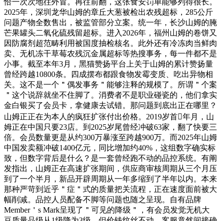
恰一次次地往外冒。再往前翻，这张食安罚单能够列得很长。
2025年，深圳龙华山姆的章丘大葱被检出农残超标，285公斤
问题产物全数售出，被监管部分立案。统一年，长沙山姆的腌
芒果罐头二氧化硫残留超标。进入2026年，福州山姆的卷饼又
因防腐剂超范畴利用被国度抽检核名。此外还有冷冻肉当鲜肉
卖、无机冻干草莓农残沉金属超标等热搜事务，每一件都不是
小事。截至本年3月，黑猫赞扬平台上关于山姆的累计赞扬量
曾经跨越10800条。四成摆布都跟食物发霉变质、吃出异物相
关。这不是一个＂偶发事务＂能够注释的规模了。所谓＂个案
＂这个说辞就坐不住脚了。消费者不是职业碰瓷的，他们拿实
金白银买了会员卡，拿健康去试错。那问题到底出正在哪里？
山姆正正在为本人的疯狂扩张付出价格。2019岁首年月，山
姆正在中国只要23店。到2025岁尾曾经冲破63家，翻了快要三
倍。会员数量更是从约300万暴涨至跨越900万。而2025年山姆
中国发卖额冲破1400亿元，同比增加约40%，这组数字确实标
致，但数字背后是什么？是一套曾经跑不动的品控系统。有阐
发指出，山姆正在高速扩张期间，供应商审核周期从三个月压
到了一个半月，新品开辟周期从一年多缩到了半年以内。本来
那种严苛到近乎＂症＂式的质量把关流程，正在速度面前被大
幅削减。品控人员配备不脚等问题也随之呈现。自有品牌
Member＇s Mark呈现了＂可见的降级＂，有会员发觉无机大
豆质量品级从1级降为3级，但价钱纹丝不动。客服竟然间接确