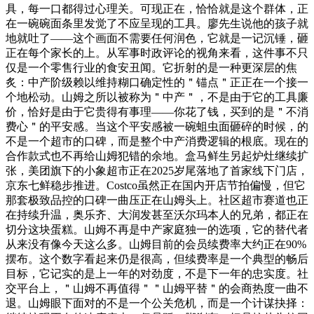
具，每一口都得过心理关。可现正在，恰恰就是这个群体，正
在一碗碗面条里发觉了不应呈现的工具。廖先生说他的孩子就
地就吐了——这个画面不需要任何润色，它就是一记沉锤，砸
正在每个家长的上。从军事时政评论的视角来看，这件事不只
仅是一个零售行业的食安丑闻。它折射的是一种更深层的焦
炙：中产阶级赖以维持糊口确定性的＂锚点＂正正在一个接一
个地松动。山姆之所以被称为＂中产＂，不是由于它的工具廉
价，恰好是由于它贵得有事理——你花了钱，买到的是＂不消
费心＂的平安感。当这个平安感被一碗蛆虫面砸碎的时候，的
不是一个超市的口碑，而是整个中产消费逻辑的根底。现在的
合作款式也不再给山姆犯错的余地。盒马鲜生另起炉灶继续扩
张，美团旗下的小象超市正在2025岁尾落地了首家线下门店，
京东七鲜稳步推进。Costco虽然正在国内开店节拍偏慢，但它
那套极致品控的口碑一曲压正在山姆头上。社区超市赛道也正
在持续升温，奥乐齐、大润发甚至沃尔玛本人的兄弟，都正在
切分这块蛋糕。山姆不再是中产家庭独一的选项，它的替代者
从来没有像今天这么多。山姆目前的会员续费率大约正在90%
摆布。这个数字看起来仍是很高，但续费率是一个典型的畅后
目标，它记实的是上一年的对劲度，不是下一年的忠实度。社
交平台上，＂山姆不再值得＂＂山姆平替＂的会商热度一曲不
退。山姆眼下面对的不是一个公关危机，而是一个计谋抉择：