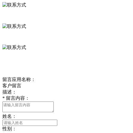
河北省保定市徐水县崔庄镇吴庄村
0312-8799456 18633256098
delishipin@yeah.net
给我留言
留言应用名称：
客户留言
描述：
*
留言内容：
姓名：
性别：