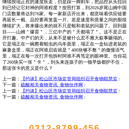
继续按现正在的速度疾走，仍是踩一脚刹车，把品控从头拉回
到已经让它封神的阿谁程度？按照打算，到2026岁尾山姆中国
门店数量将达到76家。每一家新店开出来，都意味着供应链要
再延长一截、品控要再笼盖一片。若是速度和质量之间的裂痕
继续扩大，将来爆出来的就不只是蛆和老鼠的问题了。回到题
目——山姆＂爆雷＂，三亿中产的＂天都塌了＂。这不是正在
开打趣。中产们的天，从来不是被什么宏不雅大叙事砸塌的。
它是塌正在一碗爬着蛆虫的乌冬面里，塌正在一盒钻进老鼠的
麻薯盒里，塌正在阿谁启齿就是＂400块够不敷＂的傲慢语气
里，塌正在每一次打开包拆时阿谁不再笃定的眼神里。当你花
了260块买一张＂卡＂，到头来连孩子的一顿早饭都护不住，
那这张卡的意义是什么？
上一篇：
【约谈】松山区市场监管局组织召开食物聪慧监
:
下一篇：
硫酸相关食物资讯_食物伙伴网
:
上一篇：
【约谈】松山区市场监管局组织召开食物聪慧监
:
下一篇：
硫酸相关食物资讯_食物伙伴网
:
QUICK CONTACT US
0312-8799-456