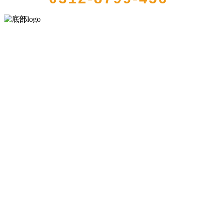
河北J9直营集团官方网站食品有限公司创建于1991年，是经省级注册的
大型农产品加工出口企业，注册资金2000万元，总资产1亿多元。公司
产品有速冻甜糯玉米，芦笋，青豆，草莓，花菜，青刀豆，混合菜，
胡萝卜等。
服务支持
关于我们
食品安全知识
食品安全资讯
联系我们
联系方式