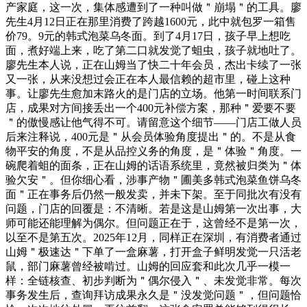
产家庭，这一次，集体感遭到了一种叫做＂崩塌＂的工具。廖
先生4月12日正在那里消费了跨越1600元，此中就包罗一箱售
价79。9元的韩式泡菜乌冬面。到了4月17日，孩子早上想吃
面，煮好端上来，吃了第二口就发觉了蛆虫，孩子就地吐了。
廖先生本人说，正在山姆当了快二十年会员，杰出卡续了一张
又一张，从来没想过会正在本人最信赖的超市里，碰上这种
事。让廖先生愈加末路火的是门店的立场。他第一时间联系门
店，成果对方间接丢出一个400元补偿方案，那种＂爱要不要
＂的傲慢感让他气得不可。请留意这个细节——门店工做人员
后来注释说，400元是＂从会员体验角度提出＂的。不是从食
物平安的角度，不是从品控义务的角度，是＂体验＂角度。一
碗爬着蛆的面条，正在山姆的话语系统里，竟然被归类为＂体
验欠安＂。但你细心看，涉事产物＂圃美多韩式泡菜鱼饼乌冬
面＂正在事务后仍然一般发卖，并未下架。至于同批次有没有
问题，门店的回覆是：不清晰。若是这是山姆第一次出事，大
师可能还能理解为偶尔。但问题正在于，这曾经不是第一次，
以至不是第五次。2025年12月，同样正在深圳，有消费者通过
山姆＂极速达＂下单了一盒麻薯，打开盒子鲜明发觉一只活老
鼠，部门麻薯曾经被啃过。山姆的回应套和此次几乎一模一
样：全链核查、初步判断为＂偶尔侵入＂、未发觉非常。每次
事务发生后，查询拜访成果永久是＂没发觉问题＂，但问题恰