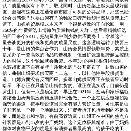
认＂质量确实有下降＂。取此同时，山姆货架上起头呈现好丽
友、溜溜梅这类正在通俗超市随手可买的公共品牌，那些已经
让会员感觉＂只要山姆有＂的独家口碑产物却悄然从货架上消
逝了。山姆的贸易模式本来有一个很是标致的正向轮回：用
260块的年费筛选出情愿为质量掏钱的人群，然后靠精挑细选
的四千来个SKU，把销量集中到少数供应商身上，拿着这个
量去谈更好的价钱和更高的质量尺度。这套逻辑运转了快要三
十年，是山姆的焦点合作力。山姆会员情愿领取年费，素质上
是采办了一套高效的商品筛选机制。但当扩张速度跨越品控能
力的时候，这个轮回就会断裂。本年3月的事也很值得玩味。
永辉超市旗下自有品牌＂质量永辉＂公开辟布了一封致山姆的
信，曲指山姆要求供应商＂二选一＂，以排他性手段供货渠
道。山姆方面没有反面回应。多家山姆供应商正在接管采访时
暗示，不存正在只能给山姆供货的。谁正在说实话，目前仍是
罗生门。但有一点是确定的：早正在2021年，盒马和家乐福就
曾结合山姆向供应商施压搞排他合做。一个正在供应链端如斯
强势的渠道，按事理说该当完全有能力管好质量。可现实是虫
子和老鼠一个接一个地跑出来，消费者拆开包拆看到的不是质
量，而是恶心和惊骇。有前高管透露，山姆正在中国的焦点方
针客群是35到45岁的中产妈妈。这个定位极其精准，由于妈妈
群体对食物平安的度是所有消费者里最高的。给孩子吃的工