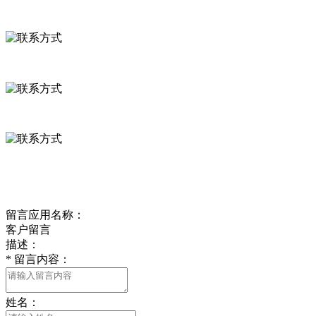
联系方式
河北省保定市徐水县崔庄镇吴庄村
0312-8799456 18633256098
delishipin@yeah.net
给我留言
留言应用名称：
客户留言
描述：
*
留言内容：
姓名：