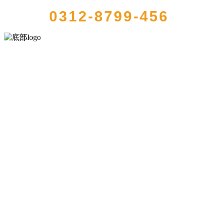
0312-8799-456
河北J9直营集团官方网站食品有限公司创建于1991年，是经省级注册的
大型农产品加工出口企业，注册资金2000万元，总资产1亿多元。公司
产品有速冻甜糯玉米，芦笋，青豆，草莓，花菜，青刀豆，混合菜，
胡萝卜等。
服务支持
关于我们
食品安全知识
食品安全资讯
联系我们