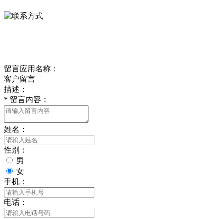
delishipin@yeah.net
给我留言
留言应用名称：
客户留言
描述：
*
留言内容：
姓名：
性别：
男
女
手机：
电话：