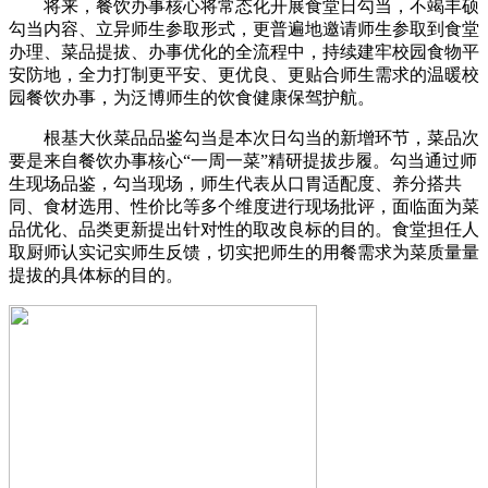
将来，餐饮办事核心将常态化开展食堂日勾当，不竭丰硕
勾当内容、立异师生参取形式，更普遍地邀请师生参取到食堂
办理、菜品提拔、办事优化的全流程中，持续建牢校园食物平
安防地，全力打制更平安、更优良、更贴合师生需求的温暖校
园餐饮办事，为泛博师生的饮食健康保驾护航。
根基大伙菜品品鉴勾当是本次日勾当的新增环节，菜品次
要是来自餐饮办事核心“一周一菜”精研提拔步履。勾当通过师
生现场品鉴，勾当现场，师生代表从口胃适配度、养分搭共
同、食材选用、性价比等多个维度进行现场批评，面临面为菜
品优化、品类更新提出针对性的取改良标的目的。食堂担任人
取厨师认实记实师生反馈，切实把师生的用餐需求为菜质量量
提拔的具体标的目的。