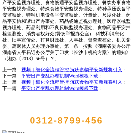
产平安监视办理处、食物畅通平安监视办理处、餐饮办事食物
平安监视办理处、特殊食物平安监视办理处、特种承压设备平
安监察处、特种机电设备平安监察处、计量处、尺度化处、药
品平安协和谐出产办事处、药品畅通监视办理处、医疗器械监
视办理处、药品利用和不良反映监视办理处、食物药品平安抽
检监测处、消费者权好处(赞扬举报办公室)、科技和消息化
处、旧事宣传处、打算财政处、人事处、督查查核处、机关党
委、离退休人员办理办事处。第一条 按照《湖南省委办公厅
湖南省人平易近办公厅关于印发〈长沙市机构方案〉的通知》
（湘办〔2018〕56号）？。
上一篇：
视频｜细化全流程管控 沉庆食物平安新规将引入
:
下一篇：
平安出产变乱办理轨制Word模板下载
:
上一篇：
视频｜细化全流程管控 沉庆食物平安新规将引入
:
下一篇：
平安出产变乱办理轨制Word模板下载
:
QUICK CONTACT US
0312-8799-456