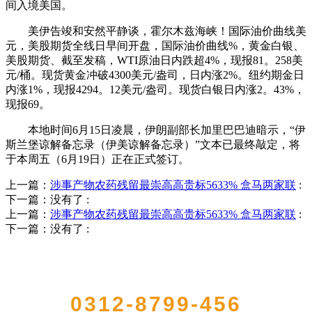
间入境美国。
美伊告竣和安然平静谈，霍尔木兹海峡！国际油价曲线美
元，美股期货全线日早间开盘，国际油价曲线%，黄金白银、
美股期货、截至发稿，WTI原油日内跌超4%，现报81。258美
元/桶。现货黄金冲破4300美元/盎司，日内涨2%。纽约期金日
内涨1%，现报4294。12美元/盎司。现货白银日内涨2。43%，
现报69。
本地时间6月15日凌晨，伊朗副部长加里巴巴迪暗示，“伊
斯兰堡谅解备忘录（伊美谅解备忘录）”文本已最终敲定，将
于本周五（6月19日）正在正式签订。
上一篇：
涉事产物农药残留最崇高高贵标5633% 盒马两家联
:
下一篇：没有了
:
上一篇：
涉事产物农药残留最崇高高贵标5633% 盒马两家联
:
下一篇：没有了
:
QUICK CONTACT US
0312-8799-456