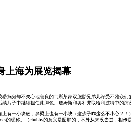
身上海为展览揭幕
捣鬼却不失心地善良的韦斯莱家双胞胎兄弟儿深受不雅众们的喜爱
续片子中继续担任此脚色。詹姆斯和奥利弗取哈利波特中的演员
上有一小块疤，鼻梁上也有一小块（这孩子咋这么不小心？！）
ames的昵称。（chubby的意义是圆胖的，不外从来没去过，