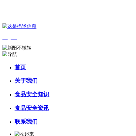
您好，欢迎来到 河北J9直营集团官方网站食品 官方网站！
English
首页
关于我们
食品安全知识
食品安全资讯
联系我们