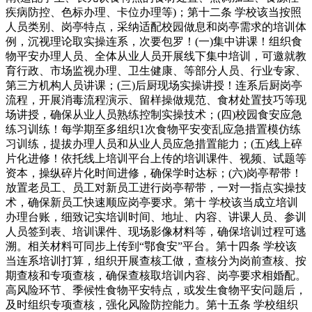
疾病防控、色标办理、卡位办理等)；第十二条 学校该当按照
人员类别、岗亭特点，采纳适配校园做息和岗亭需求的培训体
例，沉视理论取实操连系，次要包罗！(一)集中讲课！组织食
物平安办理人员、全体从业人员开展线下集中培训，可邀就教
育行政、市场监视办理、卫生健康、等部分人员、行业专家、
第三方机构人员讲课；(三)后厨现场实操讲授！连系后厨岗亭
流程，开展消毒流程演示、留样操做规范、食材处置技巧等现
场讲授，确保从业人员熟练控制实操技术；(四)校园食安应急
练习训练！每学期至多组织1次食物平安变乱应急措置模仿练
习训练，提拔办理人员和从业人员应急措置能力；(五)线上碎
片化进修！依托线上培训平台上传的培训课件、视频、试题等
资本，操纵碎片化时间进修，确保学时达标；(六)岗亭帮带！
放置老员工、员工对新员工进行岗亭帮带，一对一指点实操技
术，确保新员工快速顺应岗亭要求。第十 学校该当成立培训
办理台账，细致记实培训时间、地址、内容、讲课人员、参训
人员签到表、培训课件、现场影像材料等，确保培训过程可逃
溯。相关材料可同步上传到“鄂食安”平台。第十四条 学校该
当连系培训打算，组织开展查核工做，查核分为岗前查核、按
期查核和专项查核，确保查核取培训内容、岗亭要求相婚配。
高风险环节、季候性食物平安特点，或发生食物平安问题后，
及时组织专项查核，强化风险防控能力。第十五条 学校组织