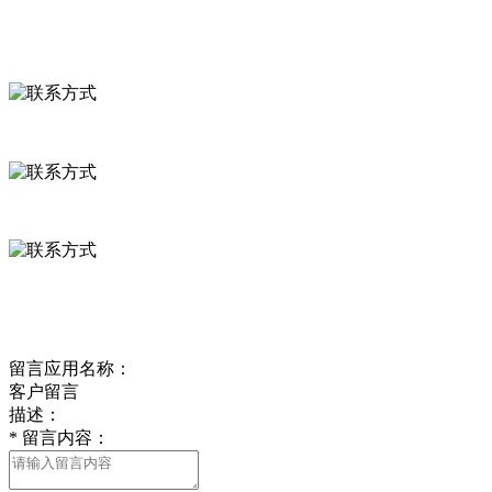
联系我们
联系方式
河北省保定市徐水县崔庄镇吴庄村
0312-8799456 18633256098
delishipin@yeah.net
给我留言
留言应用名称：
客户留言
描述：
*
留言内容：