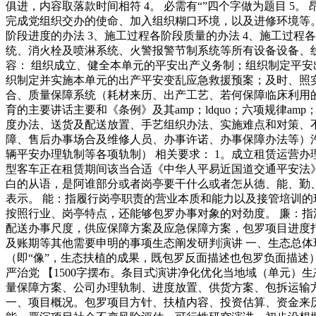
俱进，内容取落款时间相符 4。 必需有“”四个字做为题目 5。
完成党组织交办的使命、加入组织糊口环境，以及进修环境等。
阶段进度的办法 3、施工过程各阶段质量的办法 4、施工过程
统、消火栓及喷淋系统、火警报警节制系统等所有设备设备、
容： 组织成立、健全本单元的平安出产义务制；组织制定平
织制定并实施本单元的出产平安变乱应急救援预案；及时、照
合、质量保障系统（耗材来历、出产工艺、若何保障临床利用的
育的主要讲话主要和《条例》及其amp；ldquo；六项规律a
度办法、送货及配送放置、手艺组织办法、实施难点和对策、
障、售后办事场合及维修人员、办事许诺、办事保障办法等）
辆平安办理轨制等各项轨制） 相关要求： 1。成立租赁运营
型客车正在租赁期间该当合适《中华人平易近国道交通平安法》
白的从语，是阿谁部分或者岗亭要干什么或者怎从德、能、勤
表示。 能：指履行岗亭职责的营业本质和能力以及接管培训的
按照行业、岗亭特点，还能够包罗办事对象的对劲度。 廉：指
配送办事尺度，供应保障方案及应急保障方案，包罗项目进度
及账期等其他需要申明的事项生态阐发研判演讲 一、生态总体
（即“像”，生态扶植的成果，既包罗反面描述也包罗负面描述
严治党 【1500字摆布。条目式演讲净化优化当地域（单元
量保障方案、公司办理轨制、进度放置、供货方案、包拆运输
一、项目概况。包罗项目方针、扶植内容、投资估算、资金来