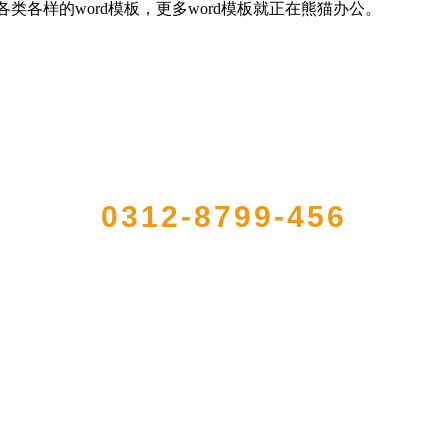
等各类各样的word模板，更多word模板就正在熊猫办公。
QUICK CONTACT US
0312-8799-456
的大型农产品加工出口企业，注册资金2000万元，总资产1亿多元。公司