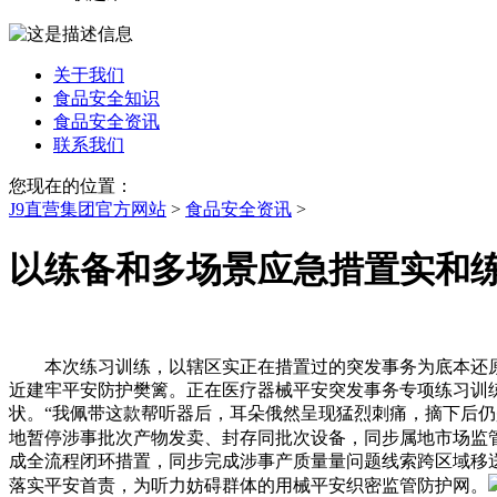
关于我们
食品安全知识
食品安全资讯
联系我们
您现在的位置：
J9直营集团官方网站
>
食品安全资讯
>
以练备和多场景应急措置实和
本次练习训练，以辖区实正在措置过的突发事务为底本还原
近建牢平安防护樊篱。正在医疗器械平安突发事务专项练习训
状。“我佩带这款帮听器后，耳朵俄然呈现猛烈刺痛，摘下后
地暂停涉事批次产物发卖、封存同批次设备，同步属地市场监
成全流程闭环措置，同步完成涉事产质量量问题线索跨区域移
落实平安首责，为听力妨碍群体的用械平安织密监管防护网。