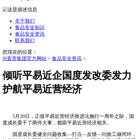
关于我们
食品安全知识
食品安全资讯
联系我们
您现在的位置：
J9直营集团官方网站
>
食品安全资讯
>
倾听平易近企国度发改委发力
护航平易近营经济
5月20日，正值平易近营经济推进法施行一周年之际，国
度成长委干了两件大事，都跟平易近营经济相关。
国度成长委健全问题收集—打点—反馈—问效工做闭环，