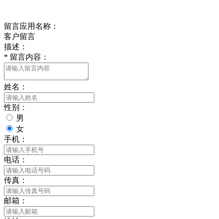
给我留言
留言应用名称：
客户留言
描述：
*
留言内容：
姓名：
性别：
男
女
手机：
电话：
传真：
邮箱：