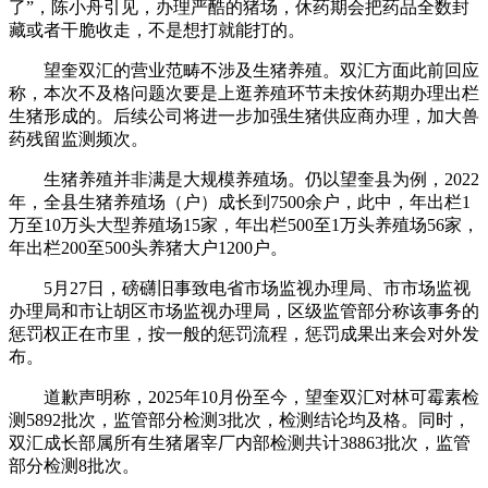
了”，陈小舟引见，办理严酷的猪场，休药期会把药品全数封
藏或者干脆收走，不是想打就能打的。
望奎双汇的营业范畴不涉及生猪养殖。双汇方面此前回应
称，本次不及格问题次要是上逛养殖环节未按休药期办理出栏
生猪形成的。后续公司将进一步加强生猪供应商办理，加大兽
药残留监测频次。
生猪养殖并非满是大规模养殖场。仍以望奎县为例，2022
年，全县生猪养殖场（户）成长到7500余户，此中，年出栏1
万至10万头大型养殖场15家，年出栏500至1万头养殖场56家，
年出栏200至500头养猪大户1200户。
5月27日，磅礴旧事致电省市场监视办理局、市市场监视
办理局和市让胡区市场监视办理局，区级监管部分称该事务的
惩罚权正在市里，按一般的惩罚流程，惩罚成果出来会对外发
布。
道歉声明称，2025年10月份至今，望奎双汇对林可霉素检
测5892批次，监管部分检测3批次，检测结论均及格。同时，
双汇成长部属所有生猪屠宰厂内部检测共计38863批次，监管
部分检测8批次。