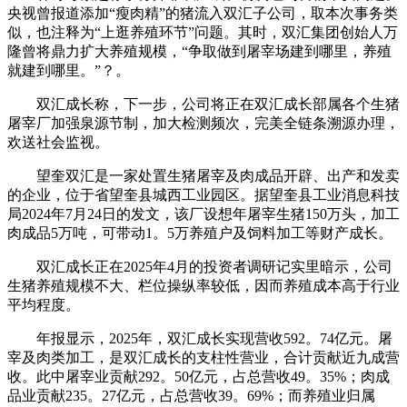
央视曾报道添加“瘦肉精”的猪流入双汇子公司，取本次事务类
似，也注释为“上逛养殖环节”问题。其时，双汇集团创始人万
隆曾将鼎力扩大养殖规模，“争取做到屠宰场建到哪里，养殖
就建到哪里。”？。
双汇成长称，下一步，公司将正在双汇成长部属各个生猪
屠宰厂加强泉源节制，加大检测频次，完美全链条溯源办理，
欢送社会监视。
望奎双汇是一家处置生猪屠宰及肉成品开辟、出产和发卖
的企业，位于省望奎县城西工业园区。据望奎县工业消息科技
局2024年7月24日的发文，该厂设想年屠宰生猪150万头，加工
肉成品5万吨，可带动1。5万养殖户及饲料加工等财产成长。
双汇成长正在2025年4月的投资者调研记实里暗示，公司
生猪养殖规模不大、栏位操纵率较低，因而养殖成本高于行业
平均程度。
年报显示，2025年，双汇成长实现营收592。74亿元。屠
宰及肉类加工，是双汇成长的支柱性营业，合计贡献近九成营
收。此中屠宰业贡献292。50亿元，占总营收49。35%；肉成
品业贡献235。27亿元，占总营收39。69%；而养殖业归属