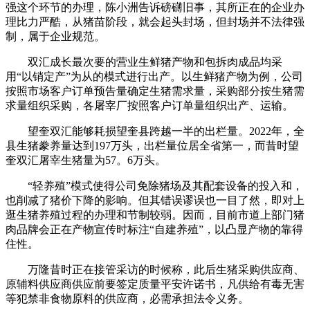
强这个环节的办理，陈小洲告诉磅礴旧事，其所正在的企业办
理比力严酷，从猪苗阶段，就会起头封场，但封场并不法律强
制，属于企业规范。
双汇成长最次要的营业生鲜猪产物和包拆肉成品均采
用“以销定产”为从的模式进行出产。以生鲜猪产物为例，公司
按照市场客户订单预告量确定生猪需求量，采购部分按生猪需
求量组织采购，各屠宰厂按照客户订单量组织出产、运输。
望奎双汇能够耗损望奎县跨越一半的出栏量。2022年，全
县生猪豢养量达到197万头，出栏量位居全省第一，而昔时望
奎双汇屠宰生猪量为57。6万头。
“轻养殖”模式使得公司免除猪场及其配套设备的投入和，
也削减了猪价下降的影响。但其错误谬误也一目了然，即对上
逛生猪养殖过程的办理和节制较弱。因而，目前市道上部门猪
肉品牌会正在产物宣传时标注“自建养殖”，以凸显产物的靠得
住性。
万隆昔时正在接管采访的时候称，此后生猪采购供应商、
原辅料供应商供应前要签定质量平安许诺书，凡供给有毒无害
等犯禁非食物原料的供应商，必需承担法令义务。