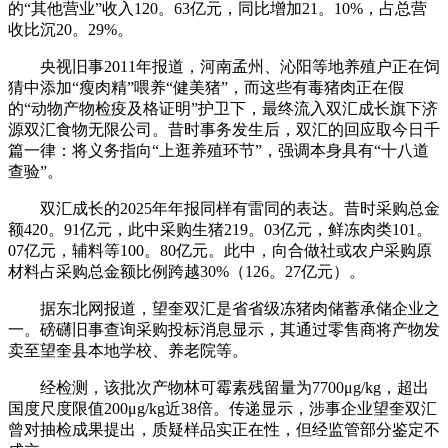
的“其他营业”收入120。63亿元，同比增加21。10%，占总营
收比沉20。29%。
央视旧事2011年报道，河南孟州、沁阳等地养殖户正在饲
猜中添加“瘦肉精”喂养“健美猪”，而这些有毒猪肉正在假
的“动物产物检疫及格证明”护卫下，最终流入双汇成长旗下济
源双汇食物无限公司。昔时事务发生后，双汇的回应取今日千
篇一律：将义务指向“上逛养殖环节”，强调本身具有“十八道
查验”。
双汇成长的2025年年报同样有雷同的表达。昔时采购总金
额420。91亿元，此中采购生猪219。03亿元，鲜冻肉类101。
07亿元，辅料等100。80亿元。此中，向合做社或农户采购原
材料占采购总金额比例跨越30%（126。27亿元）。
据东北网报道，望奎双汇是省省级冻猪肉储蓄承储企业之
一。磅礴旧事查询采购投标消息显示，其通过零售商将产物发
卖至望奎县本地学校、养老院等。
经检测，该批次产物林可霉素残留量为7700μg/kg，超出
国度尺度限值200μg/kg近38倍。传递显示，涉事企业望奎双汇
曾对抽检成果提出，质疑样品实正在性，但经监管部分鉴定不