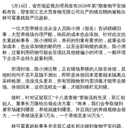
5月14日，省市场监视办理局发布2026年第7期食物平安抽
检布告，望奎双汇北大荒食物无限公司出产的猪后鞧肉被检出
林可霉素残留严沉超标。
一位大型养猪企业从业人员陈小洲（假名）告诉磅礴旧
事，大型养殖场办理严酷，响应的成本也会添加。针对此次抗
生素超标事务，陈小洲暗示，兽药的剂量有要求的，超量会添
加成本，也会添加猪的耐药性，以至会影响猪的成长。陈小洲
称，过量利用药物可能会呈现比其他猪偏小的环境，一般环境
下企业不会持久超量利用。
所谓封场，陈小洲注释，正在猪场养猪的人除非休假，其
他时间均不克不及随不测出，即即是休假回来需要颠末隔离点
采样检测，洗澡洗头更衣，所有照顾物资均需消毒才能带去猪
场。休假回来，这些流程走一遍，才能到猪栏见到猪。
彼时，针对证疑双汇“十八道查验”查验流程失灵，双汇创
始人、董事长万隆给出领会决方案：“将来，我们会争取做到
屠宰场建到哪里，养殖就建到哪里。并且我们的养殖规模会很
大，一个养殖场至多5万头，一个养殖至多50万头”。
林可霉素超标事务并非双汇成长初次碰到食物平安问题。