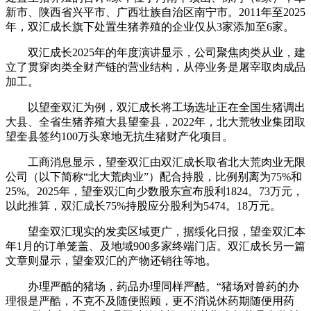
新市、陕西省兴平市、广西壮族自治区南宁市。2011年至2025
年，双汇成长旗下处置生猪养殖的企业仅从3家添加至6家。
双汇成长2025年的年度演讲显示，公司聚焦肉类从业，建
立了贯穿肉类全财产链的营业结构，从停业务是屠宰取肉成品
加工。
以望奎双汇为例，双汇成长将工场选址正在全国生猪调出
大县、全省生猪养殖大县望奎县，2022年，北大荒牧业集团取
望奎县签约100万头寒地无抗生猪财产化项目。
工商消息显示，望奎双汇由双汇成长取省北大荒肉业无限
公司（以下简称“北大荒肉业”）配合持股，比例别离为75%和
25%。2025年，望奎双汇向少数股东宣布股利1824。73万元，
以此推算，双汇成长75%持股应分股利为5474。18万元。
望奎双汇现实的发卖区域更广，据绥化日报，望奎双汇本
年1月的订单笼盖、及地域900多家终端门店。双汇成长另一篇
文章则显示，望奎双汇的产物还销往等地。
办理严酷的猪场，药品办理同样严酷。“猪场对兽药的办
理很是严酷，不克不及随便照顾，更不消说休药期随便用药