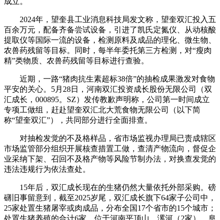
成立。
2024年，望奎县工业消息科技局发文称，望奎双汇投入五
百余万元，配备齐备尝试设备，引进了凯氏定氮仪、从动核酸
提取仪等国际一流的设备，检测原料及成品的理化、微生物、
农兽药残留等目标。同时，每半年委托第三方检测，对“瘦肉
精”类物质、农兽药残留等目标进行查验。
近期，一路“猪肉抗生素超标38倍”的抽检成果激发对食物
平安的关心。5月28日，河南双汇投资成长股份无限公司（双
汇成长，000895。SZ）发传教歉声明称，公司第一时间成立
专项工做组，赶赴望奎双汇北大荒食物无限公司（以下简
称“望奎双汇”），共同部分进行全面排查。
对抽检发觉的不及格样品，省市场监视办理局已责成辖区
市场监管部分组织开展核查措置工做，查清产物流向，督促企
业采纳下架、召回不及格产物等风险节制办法，对换查发觉的
违法违规行为依法查处。
15年后，双汇成长现在的生猪仍然大量依托外部采购。磅
礴旧事留意到，截至2025岁尾，双汇成长旗下64家子公司中，
25家处置生猪屠宰或肉成品，分布全国17个省市的15个城市；
处置生猪养殖的合计6家，位于河南平顶山、漯河（2家），阜