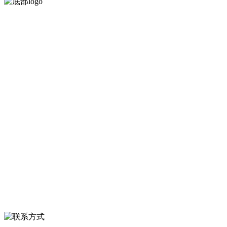
河北J9直营集团官方网站食品有限公司创建于1991年，是经省级注册的
大型农产品加工出口企业，注册资金2000万元，总资产1亿多元。公司
产品有速冻甜糯玉米，芦笋，青豆，草莓，花菜，青刀豆，混合菜，
胡萝卜等。
服务支持
关于我们
食品安全知识
食品安全资讯
联系我们
联系方式