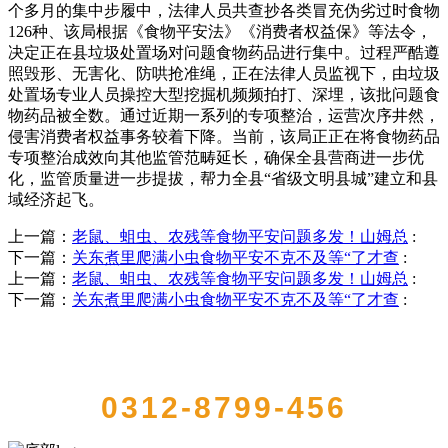
个多月的集中步履中，法律人员共查抄各类冒充伪劣过时食物
126种、该局根据《食物平安法》《消费者权益保》等法令，
决定正在县垃圾处置场对问题食物药品进行集中。过程严酷遵
照毁形、无害化、防哄抢准绳，正在法律人员监视下，由垃圾
处置场专业人员操控大型挖掘机频频拍打、深埋，该批问题食
物药品被全数。通过近期一系列的专项整治，运营次序井然，
侵害消费者权益事务较着下降。当前，该局正正在将食物药品
专项整治成效向其他监管范畴延长，确保全县营商进一步优
化，监管质量进一步提拔，帮力全县“省级文明县城”建立和县
域经济起飞。
上一篇：
老鼠、蛆虫、农残等食物平安问题多发！山姆总
:
下一篇：
关东煮里爬满小虫食物平安不克不及等“了才查
:
上一篇：
老鼠、蛆虫、农残等食物平安问题多发！山姆总
:
下一篇：
关东煮里爬满小虫食物平安不克不及等“了才查
:
QUICK CONTACT US
0312-8799-456