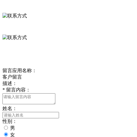
河北省保定市徐水县崔庄镇吴庄村
0312-8799456 18633256098
delishipin@yeah.net
给我留言
留言应用名称：
客户留言
描述：
*
留言内容：
姓名：
性别：
男
女