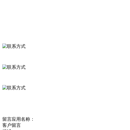
食品安全资讯
联系我们
联系方式
河北省保定市徐水县崔庄镇吴庄村
0312-8799456 18633256098
delishipin@yeah.net
给我留言
留言应用名称：
客户留言