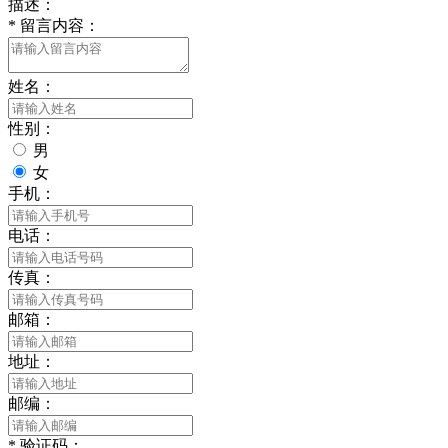
描述：
*
留言内容：
姓名：
性别：
男
女
手机：
电话：
传真：
邮箱：
地址：
邮编：
*
验证码：