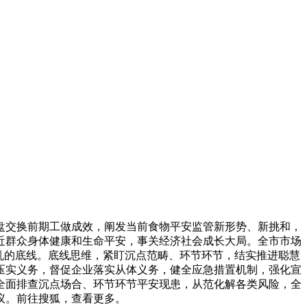
盘交换前期工做成效，阐发当前食物平安监管新形势、新挑和，
易近群众身体健康和生命平安，事关经济社会成长大局。全市市场
乱的底线。底线思维，紧盯沉点范畴、环节环节，结实推进聪慧
压实义务，督促企业落实从体义务，健全应急措置机制，强化宣
全面排查沉点场合、环节环节平安现患，从范化解各类风险，全
议。前往搜狐，查看更多。