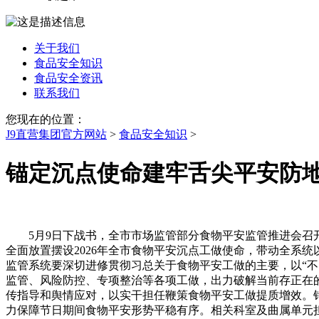
关于我们
食品安全知识
食品安全资讯
联系我们
您现在的位置：
J9直营集团官方网站
>
食品安全知识
>
锚定沉点使命建牢舌尖平安防
5月9日下战书，全市市场监管部分食物平安监管推进会召开
全面放置摆设2026年全市食物平安沉点工做使命，带动全系
监管系统要深切进修贯彻习总关于食物平安工做的主要，以“
监管、风险防控、专项整治等各项工做，出力破解当前存正在
传指导和舆情应对，以实干担任鞭策食物平安工做提质增效。
力保障节日期间食物平安形势平稳有序。相关科室及曲属单元