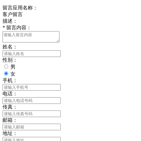
留言应用名称：
客户留言
描述：
*
留言内容：
姓名：
性别：
男
女
手机：
电话：
传真：
邮箱：
地址：