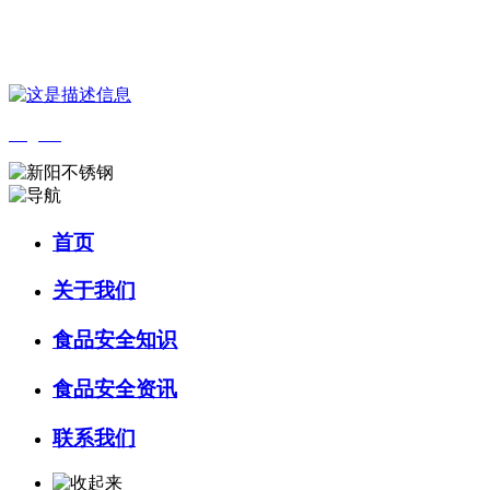
您好，欢迎来到 河北J9直营集团官方网站食品 官方网站！
English
首页
关于我们
食品安全知识
食品安全资讯
联系我们