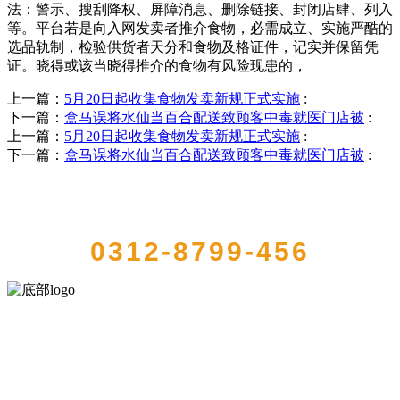
法：警示、搜刮降权、屏障消息、删除链接、封闭店肆、列入
等。平台若是向入网发卖者推介食物，必需成立、实施严酷的
选品轨制，检验供货者天分和食物及格证件，记实并保留凭
证。晓得或该当晓得推介的食物有风险现患的，
上一篇：
5月20日起收集食物发卖新规正式实施
:
下一篇：
盒马误将水仙当百合配送致顾客中毒就医门店被
:
上一篇：
5月20日起收集食物发卖新规正式实施
:
下一篇：
盒马误将水仙当百合配送致顾客中毒就医门店被
:
QUICK CONTACT US
0312-8799-456
河北J9直营集团官方网站食品有限公司创建于1991年，是经省级注册的
大型农产品加工出口企业，注册资金2000万元，总资产1亿多元。公司
产品有速冻甜糯玉米，芦笋，青豆，草莓，花菜，青刀豆，混合菜，