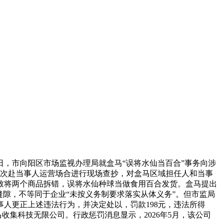
，市向阳区市场监视办理局就盒马“误将水仙当百合”事务向涉
员多次赴当事人运营场合进行现场查抄，对盒马区域担任人和当事
致将两个商品拆错，误将水仙种球当做食用百合发货。盒马提出
隙，不等同于企业“未按义务制要求落实从体义务”。但市监局
人更正上述违法行为，并决定处以，罚款198元，违法所得
马收集科技无限公司。行政惩罚消息显示，2026年5月，该公司