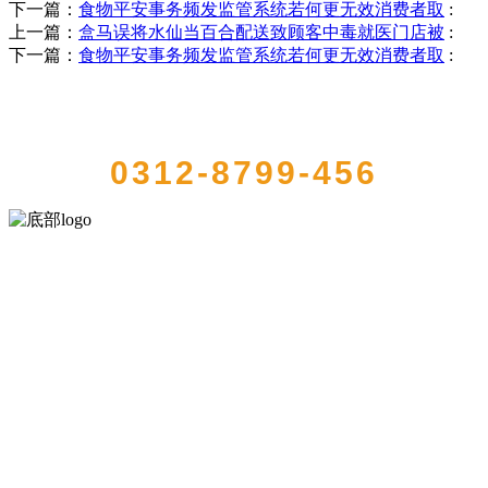
下一篇：
食物平安事务频发监管系统若何更无效消费者取
:
上一篇：
盒马误将水仙当百合配送致顾客中毒就医门店被
:
下一篇：
食物平安事务频发监管系统若何更无效消费者取
:
QUICK CONTACT US
0312-8799-456
河北J9直营集团官方网站食品有限公司创建于1991年，是经省级注册的
大型农产品加工出口企业，注册资金2000万元，总资产1亿多元。公司
产品有速冻甜糯玉米，芦笋，青豆，草莓，花菜，青刀豆，混合菜，
胡萝卜等。
服务支持
关于我们