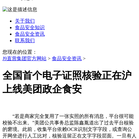
关于我们
食品安全知识
食品安全资讯
联系我们
您现在的位置：
J9直营集团官方网站
>
食品安全资讯
>
全国首个电子证照核验正在沪
上线美团政企食安
“若是商家完全复用了一张实照的所有消息，平台很可能
校验不出来。”美团公共事务总监陈鑫胤道出了过去平台核验
的窘境。此前，收集平台依赖OCR识别文字字段，或查询公
开网坐进行人工比对，核验逗留正在文字字段层面。一旦有人