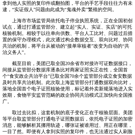
拿到他人实照的复印件或翻拍图，平台的手艺手段往往力有未
逮，“实证假人”问题由此成为“鬼魂外卖”繁殖的空间。
上海市市场监管局依托电子停业执照系统，正在全国初创
试点，通过打通监管部分、建立起“实人、实证、实店”的可托
核验机制。相较于以往单向供数、平台人工比对、问题过后措
置的保守办理模式，此次通过构企数据交互、双向比对、协同
共治的机制，将平台从被动的“接单审核者”改变为自动的“共
治义务人”。
截至目前，美团已取全国20余省市对接许可证数据接口，
间接从监管部分数据库逐条比对商家证照实正在性，全国首
个“食安政企共治平台”已取全国70余个监管部分成立食安数据
及时共享共治机制。此次取上海监管部分打通数据双向比对，
落地全国首个电子证照核验使用，标记着外卖新规落地进入实
效期，食物平安监管范畴的政企协同共治模式正加快向全国推
广。
取过去比拟，这套机制的底子变化正在于核验层面。美团
等平台取监管部分打通电子证照数据后，依托电子证照的加密
消息，能够解析其挪用轨迹，哪张证被谁用过、用正在哪里，
一目了然。即便有人拿到实照的复印件，也无法通过实人刷脸