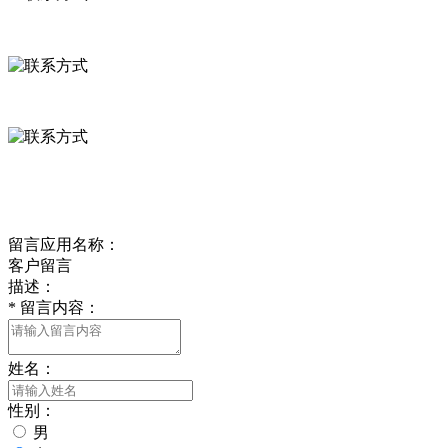
河北省保定市徐水县崔庄镇吴庄村
0312-8799456 18633256098
delishipin@yeah.net
给我留言
留言应用名称：
客户留言
描述：
*
留言内容：
姓名：
性别：
男