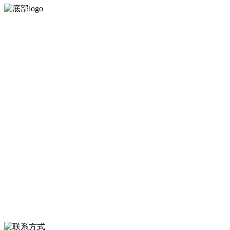
河北J9直营集团官方网站食品有限公司创建于1991年，是经省级注册的
大型农产品加工出口企业，注册资金2000万元，总资产1亿多元。公司
产品有速冻甜糯玉米，芦笋，青豆，草莓，花菜，青刀豆，混合菜，
胡萝卜等。
服务支持
关于我们
食品安全知识
食品安全资讯
联系我们
联系方式