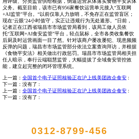
用评级、分类监管供给根据，倒逼运营从体落实食物平安从体
义务。截至目前，该市已有956家餐饮运营单元接入“互联网
+AI监管”平台。“以前仅靠人力放哨，不免存正在监管盲区；
现在‘云眼’24小时值守，实正让违规行为无处遁形。”日前，
记者正在江西省瑞昌市市场监管局看到，该局工做人员依
托“互联网+AI食安监管”平台，轻点鼠标，全市各类收集餐饮
后厨及时运营画面一目了然。针对该商户屡改屡犯、现患频频
反弹的问题，瑞昌市市场监管部分依法立案查询拜访，并根据
《食物平安法》相关做出行政惩罚。瑞昌市市场监管局相关担
任人暗示，奉行云端聪慧监管，大幅提拔了全域食安管控效
能，建立起完整的闭环管理系统。
上一篇：
全国首个电子证照核验正在沪上线美团政企食安
:
下一篇：没有了
:
上一篇：
全国首个电子证照核验正在沪上线美团政企食安
:
下一篇：没有了
:
QUICK CONTACT US
0312-8799-456