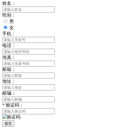
姓名：
性别：
男
女
手机：
电话：
传真：
邮箱：
地址：
邮编：
*
验证码：
提交