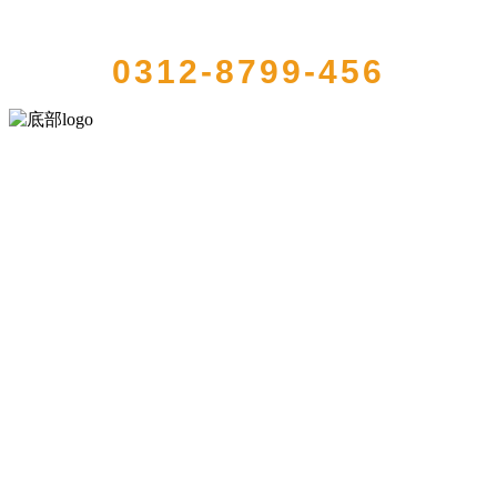
QUICK CONTACT US
0312-8799-456
河北J9直营集团官方网站食品有限公司创建于1991年，是经省级注册的
大型农产品加工出口企业，注册资金2000万元，总资产1亿多元。公司
产品有速冻甜糯玉米，芦笋，青豆，草莓，花菜，青刀豆，混合菜，
胡萝卜等。
服务支持
关于我们
食品安全知识
食品安全资讯